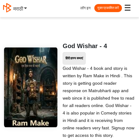
☰
लॉग इन
मराठी
मुक्त प्रकाशित करें
God Wishar - 4
हिंदी हास्य कथाएं
God Wishar - 4 book and story is
written by Ram Make in Hindi . This
story is getting good reader
response on Matrubharti app and
web since it is published free to read
for all readers online. God Wishar -
4 is also popular in Comedy stories
in Hindi and it is receiving from
online readers very fast. Signup now
to get access to this story.