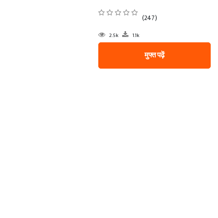
(247)
2.5k
1.1k
मुफ्त पढ़ें