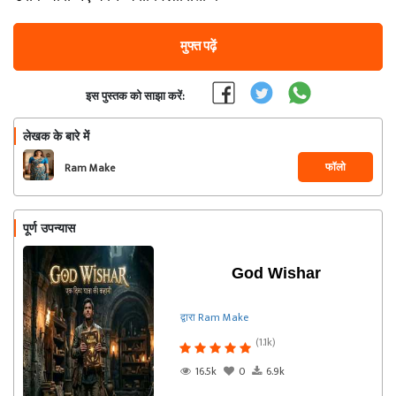
मुफ्त पढ़ें
इस पुस्तक को साझा करें:
लेखक के बारे में
फॉलो
Ram Make
पूर्ण उपन्यास
God Wishar
द्वारा Ram Make
(1.1k)
16.5k
0
6.9k