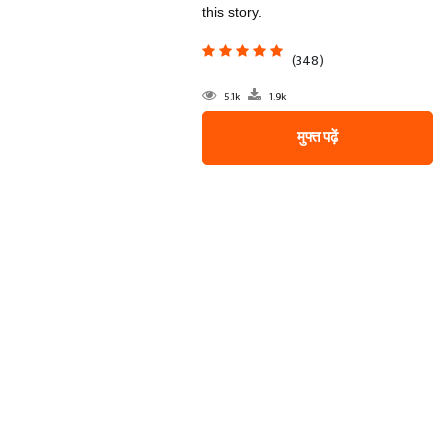
this story.
(348)
5.1k
1.9k
मुफ्त पढ़ें