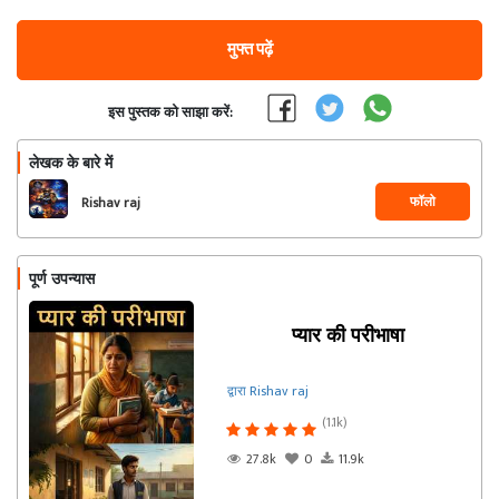
मुफ्त पढ़ें
इस पुस्तक को साझा करें:
लेखक के बारे में
फॉलो
Rishav raj
पूर्ण उपन्यास
प्यार की परीभाषा
द्वारा Rishav raj
(1.1k)
27.8k
0
11.9k