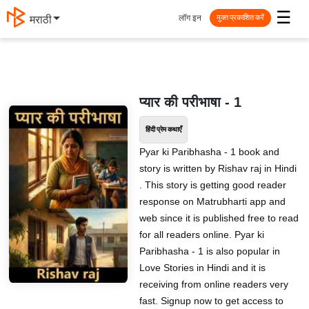
☰
लॉग इन
मराठी
मुक्त प्रकाशित करें
प्यार की परीभाषा - 1
हिंदी प्रेम कथाएँ
Pyar ki Paribhasha - 1 book and
story is written by Rishav raj in Hindi
. This story is getting good reader
response on Matrubharti app and
web since it is published free to read
for all readers online. Pyar ki
Paribhasha - 1 is also popular in
Love Stories in Hindi and it is
receiving from online readers very
fast. Signup now to get access to