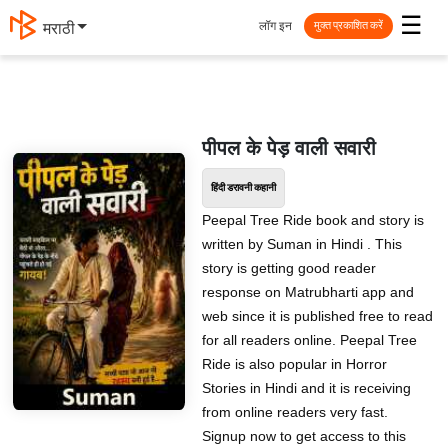
☰
लॉग इन
मराठी
मुक्त प्रकाशित करें
पीपल के पेड़ वाली सवारी
हिंदी डरावनी कहानी
Peepal Tree Ride book and story is
written by Suman in Hindi . This
story is getting good reader
response on Matrubharti app and
web since it is published free to read
for all readers online. Peepal Tree
Ride is also popular in Horror
Stories in Hindi and it is receiving
from online readers very fast.
Signup now to get access to this