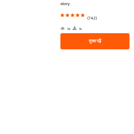
story.
(742)
3k
1k
मुफ्त पढ़ें