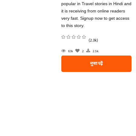
popular in Travel stories in Hindi and
it is receiving from online readers
very fast. Signup now to get access
to this story.
(2.3k)
6.1k
2
2.5k
मुफ्त पढ़ें