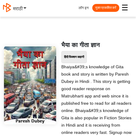
☰
लॉग इन
मराठी
मुक्त प्रकाशित करें
भैया का गीता ज्ञान
हिंदी फिक्शन कहानी
Bhaiya&#39;s knowledge of Gita
book and story is written by Paresh
Dubey in Hindi . This story is getting
good reader response on
Matrubharti app and web since it is
published free to read for all readers
online. Bhaiya&#39;s knowledge of
Gita is also popular in Fiction Stories
in Hindi and it is receiving from
online readers very fast. Signup now