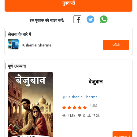
मुफ्त पढ़ें
इस पुस्तक को साझा करें:
लेखक के बारे में
फॉलो
Kishanlal Sharma
पूर्ण उपन्यास
बेजुबान
द्वारा Kishanlal Sharma
(4.5k)
41.5k
0
17.2k