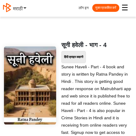
☰
लॉग इन
मराठी
मुक्त प्रकाशित करें
सूनी हवेली - भाग - 4
हिंदी क्राइम कहानी
Sunee Haveli - Part - 4 book and
story is written by Ratna Pandey in
Hindi . This story is getting good
reader response on Matrubharti app
and web since it is published free to
read for all readers online. Sunee
Haveli - Part - 4 is also popular in
Crime Stories in Hindi and it is
receiving from online readers very
fast. Signup now to get access to