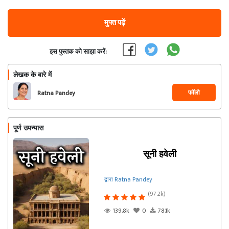
मुफ्त पढ़ें
इस पुस्तक को साझा करें:
लेखक के बारे में
फॉलो
Ratna Pandey
पूर्ण उपन्यास
सूनी हवेली
द्वारा Ratna Pandey
(97.2k)
139.8k
0
78.1k