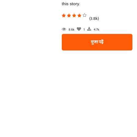
this story.
(3.8k)
8.6k
1
4.7k
मुफ्त पढ़ें