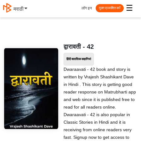
☰
लॉग इन
मराठी
मुक्त प्रकाशित करें
द्वारावती - 42
हिंदी क्लासिक कहानियां
Dwaraavati - 42 book and story is
written by Vrajesh Shashikant Dave
in Hindi . This story is getting good
reader response on Matrubharti app
and web since it is published free to
read for all readers online.
Dwaraavati - 42 is also popular in
Classic Stories in Hindi and it is
receiving from online readers very
fast. Signup now to get access to