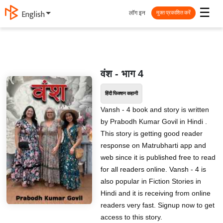
☰
लॉग इन
English
मुक्त प्रकाशित करें
वंश - भाग 4
हिंदी फिक्शन कहानी
Vansh - 4 book and story is written
by Prabodh Kumar Govil in Hindi .
This story is getting good reader
response on Matrubharti app and
web since it is published free to read
for all readers online. Vansh - 4 is
also popular in Fiction Stories in
Hindi and it is receiving from online
readers very fast. Signup now to get
access to this story.