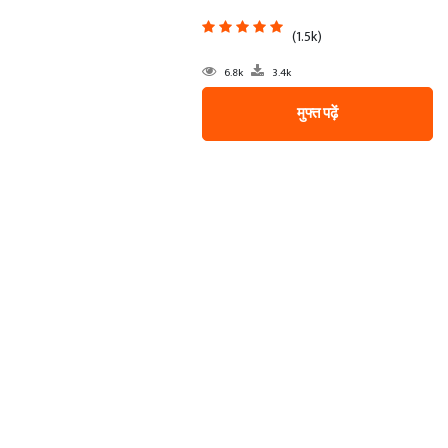
(1.5k)
6.8k
3.4k
मुफ्त पढ़ें