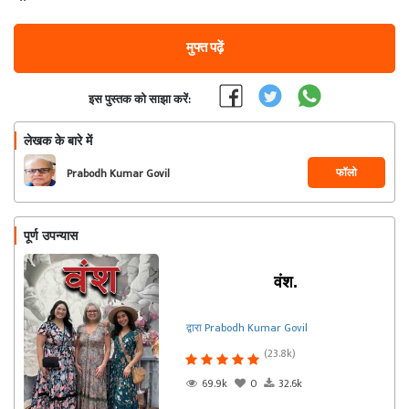
मुफ्त पढ़ें
इस पुस्तक को साझा करें:
लेखक के बारे में
फॉलो
Prabodh Kumar Govil
पूर्ण उपन्यास
वंश.
द्वारा Prabodh Kumar Govil
(23.8k)
69.9k
0
32.6k