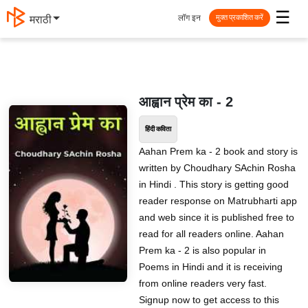
☰
लॉग इन
मराठी
मुक्त प्रकाशित करें
आह्वान प्रेम का - 2
हिंदी कविता
Aahan Prem ka - 2 book and story is
written by Choudhary SAchin Rosha
in Hindi . This story is getting good
reader response on Matrubharti app
and web since it is published free to
read for all readers online. Aahan
Prem ka - 2 is also popular in
Poems in Hindi and it is receiving
from online readers very fast.
Signup now to get access to this