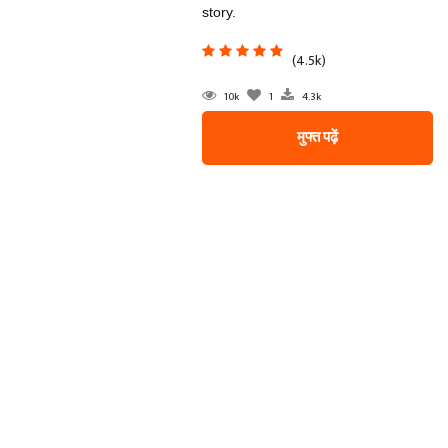
story.
(4.5k)
10k
1
4.3k
मुफ्त पढ़ें