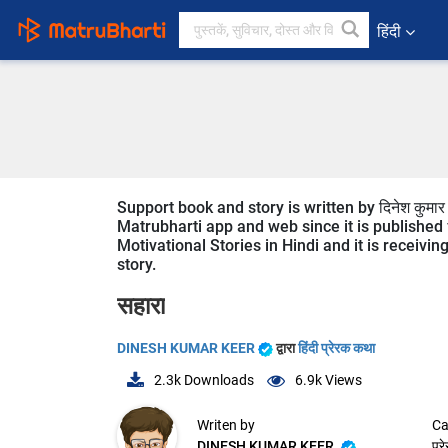
हिंदी
Support book and story is written by दिनेश कुमार
Matrubharti app and web since it is published f
Motivational Stories in Hindi and it is receivi
story.
सहारा
DINESH KUMAR KEER
द्वारा
हिंदी प्रेरक कथा
2.3k
Downloads
6.9k
Views
Writen by
Ca
DINESH KUMAR KEER
प्