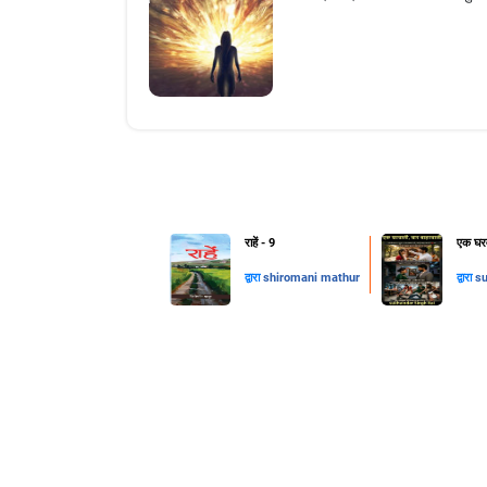
राहें - 9
एक घरव
द्वारा
shiromani mathur
द्वारा
su