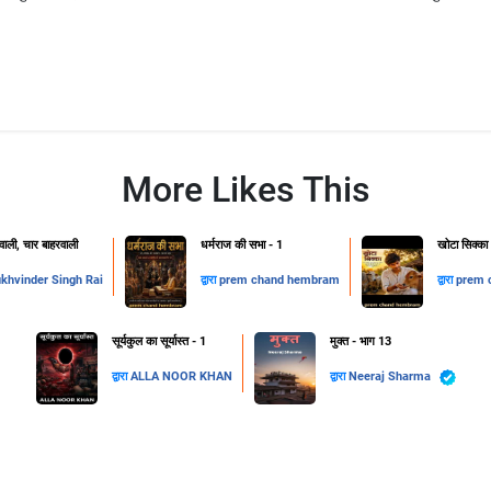
More Likes This
ाली, चार बाहरवाली
धर्मराज की सभा - 1
खोटा सिक्का
khvinder Singh Rai
द्वारा
prem chand hembram
द्वारा
prem 
सूर्यकुल का सूर्यास्त - 1
मुक्त - भाग 13
द्वारा
ALLA NOOR KHAN
द्वारा
Neeraj Sharma