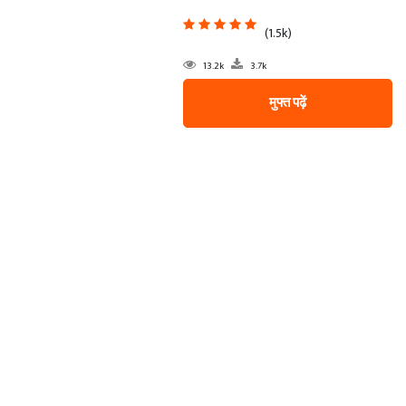
(1.5k)
13.2k
3.7k
मुफ्त पढ़ें