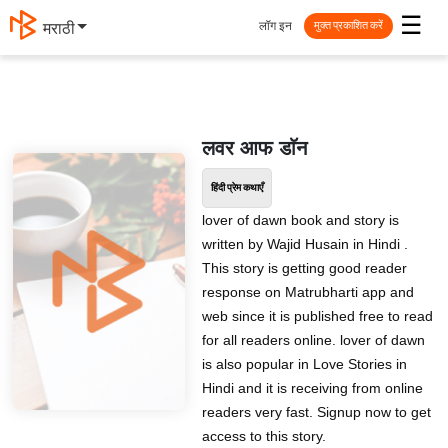
☰
लॉग इन
मराठी
मुक्त प्रकाशित करें
लवर आफ डाॅन
हिंदी प्रेम कथाएँ
lover of dawn book and story is
written by Wajid Husain in Hindi .
This story is getting good reader
response on Matrubharti app and
web since it is published free to read
for all readers online. lover of dawn
is also popular in Love Stories in
Hindi and it is receiving from online
readers very fast. Signup now to get
access to this story.