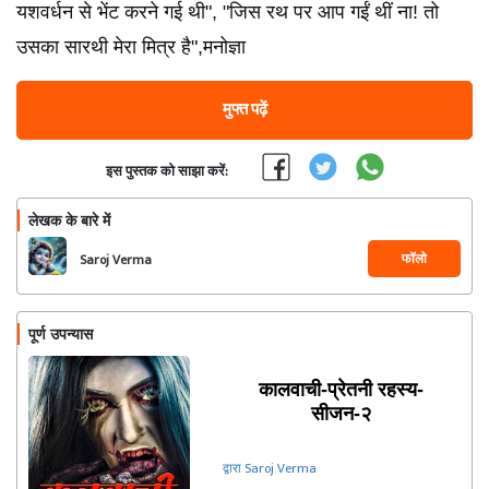
यशवर्धन से भेंट करने गई थी", "जिस रथ पर आप गईं थीं ना! तो
उसका सारथी मेरा मित्र है",मनोज्ञा
मुफ्त पढ़ें
इस पुस्तक को साझा करें:
लेखक के बारे में
फॉलो
Saroj Verma
पूर्ण उपन्यास
कालवाची-प्रेतनी रहस्य-
सीजन-२
द्वारा Saroj Verma