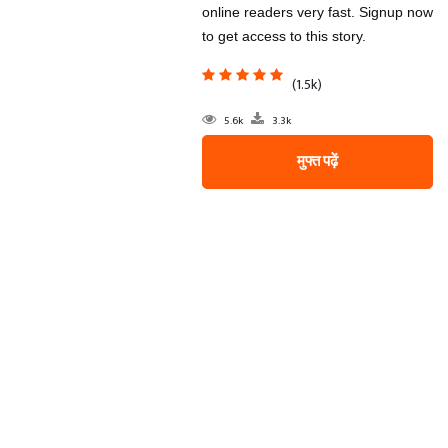
online readers very fast. Signup now
to get access to this story.
(1.5k)
5.6k
3.3k
मुफ्त पढ़ें