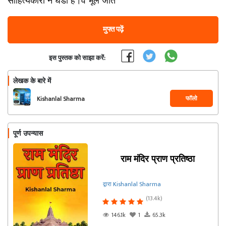
साहित्यकारों ने घडा है।वे भूल जाते
मुफ्त पढ़ें
इस पुस्तक को साझा करें:
लेखक के बारे में
फॉलो
Kishanlal Sharma
पूर्ण उपन्यास
राम मंदिर प्राण प्रतिष्ठा
द्वारा Kishanlal Sharma
(13.4k)
146.1k
1
65.3k