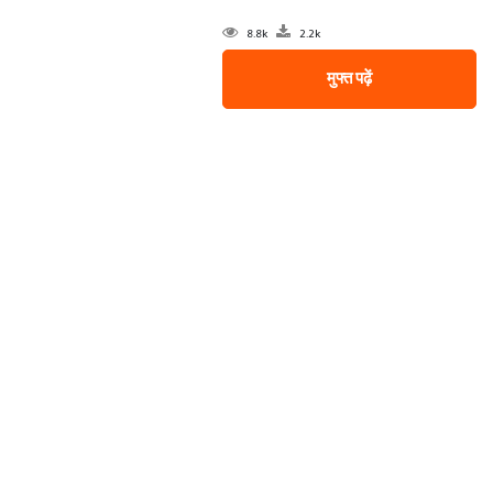
8.8k
2.2k
मुफ्त पढ़ें