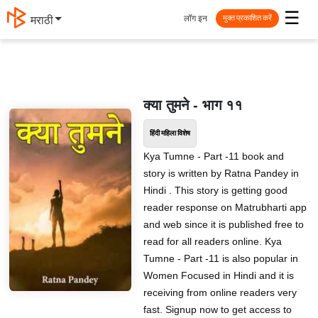
☰
लॉग इन
मराठी
मुक्त प्रकाशित करें
क्या तुमने - भाग ११
हिंदी महिला विशेष
Kya Tumne - Part -11 book and
story is written by Ratna Pandey in
Hindi . This story is getting good
reader response on Matrubharti app
and web since it is published free to
read for all readers online. Kya
Tumne - Part -11 is also popular in
Women Focused in Hindi and it is
receiving from online readers very
fast. Signup now to get access to