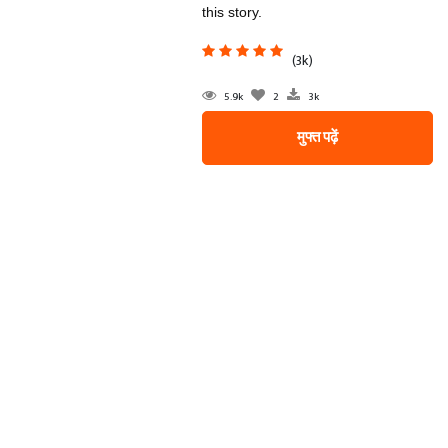
this story.
(3k)
5.9k
2
3k
मुफ्त पढ़ें