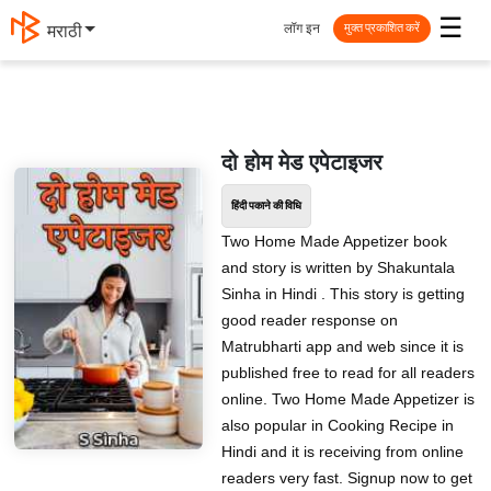
☰
लॉग इन
मराठी
मुक्त प्रकाशित करें
दो होम मेड एपेटाइजर
हिंदी पकाने की विधि
Two Home Made Appetizer book
and story is written by Shakuntala
Sinha in Hindi . This story is getting
good reader response on
Matrubharti app and web since it is
published free to read for all readers
online. Two Home Made Appetizer is
also popular in Cooking Recipe in
Hindi and it is receiving from online
readers very fast. Signup now to get