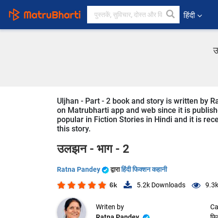
हिंदी
उ
Uljhan - Part - 2 book and story is written by 
on Matrubharti app and web since it is published
popular in Fiction Stories in Hindi and it is r
this story.
उलझन - भाग - 2
Ratna Pandey
द्वारा
हिंदी फिक्शन कहानी
6k
5.2k
Downloads
9.3
Writen by
Ca
Ratna Pandey
फि