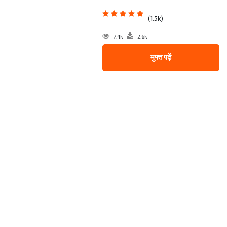
(1.5k)
7.4k
2.6k
मुफ्त पढ़ें