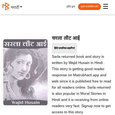
☰
लॉग इन
मराठी
मुक्त प्रकाशित करें
सरला लौट आई
हिंदी सामाजिक कहानियां
Sarla returned book and story is
written by Wajid Husain in Hindi .
This story is getting good reader
response on Matrubharti app and
web since it is published free to read
for all readers online. Sarla returned
is also popular in Moral Stories in
Hindi and it is receiving from online
readers very fast. Signup now to get
access to this story.