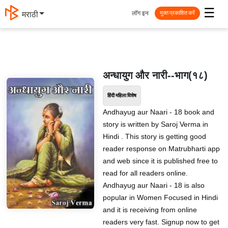
☰
लॉग इन
मराठी
मुक्त प्रकाशित करें
अन्धायुग और नारी--भाग(१८)
हिंदी महिला विशेष
Andhayug aur Naari - 18 book and
story is written by Saroj Verma in
Hindi . This story is getting good
reader response on Matrubharti app
and web since it is published free to
read for all readers online.
Andhayug aur Naari - 18 is also
popular in Women Focused in Hindi
and it is receiving from online
readers very fast. Signup now to get