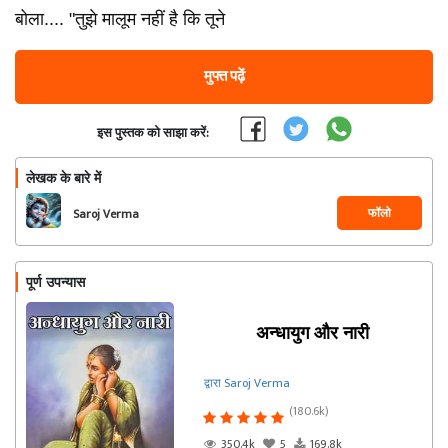
बोला.... "तुझे मालूम नहीं है कि तूने
मुफ्त पढ़ें
इस पुस्तक को साझा करें:
लेखक के बारे में
फॉलो
Saroj Verma
पूर्ण उपन्यास
अन्धायुग और नारी
द्वारा Saroj Verma
(180.6k)
350.4k
5
169.8k