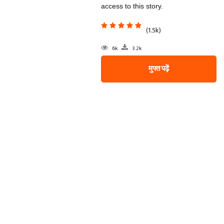
access to this story.
(1.5k)
6k
3.2k
मुफ्त पढ़ें