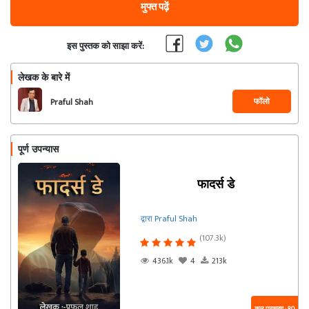
मुफ्त पढ़ें
इस पुस्तक को साझा करें:
लेखक के बारे में
फॉलो
Praful Shah
पूर्ण उपन्यास
फादर्स डे
द्वारा Praful Shah
(107.3k)
436.1k
4
213k