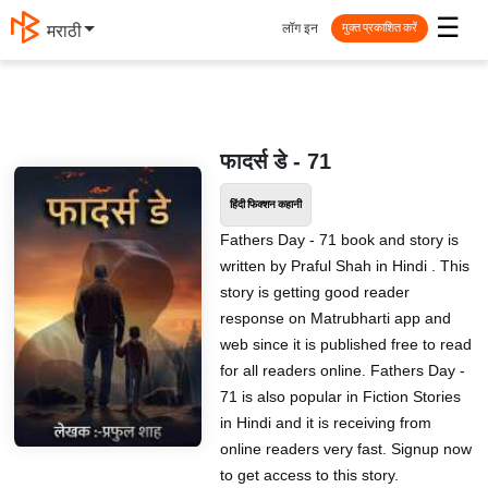
☰
लॉग इन
मराठी
मुक्त प्रकाशित करें
फादर्स डे - 71
हिंदी फिक्शन कहानी
Fathers Day - 71 book and story is
written by Praful Shah in Hindi . This
story is getting good reader
response on Matrubharti app and
web since it is published free to read
for all readers online. Fathers Day -
71 is also popular in Fiction Stories
in Hindi and it is receiving from
online readers very fast. Signup now
to get access to this story.