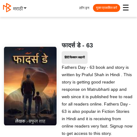
☰
लॉग इन
मराठी
मुक्त प्रकाशित करें
फादर्स डे - 63
हिंदी फिक्शन कहानी
Fathers Day - 63 book and story is
written by Praful Shah in Hindi . This
story is getting good reader
response on Matrubharti app and
web since it is published free to read
for all readers online. Fathers Day -
63 is also popular in Fiction Stories
in Hindi and it is receiving from
online readers very fast. Signup now
to get access to this story.