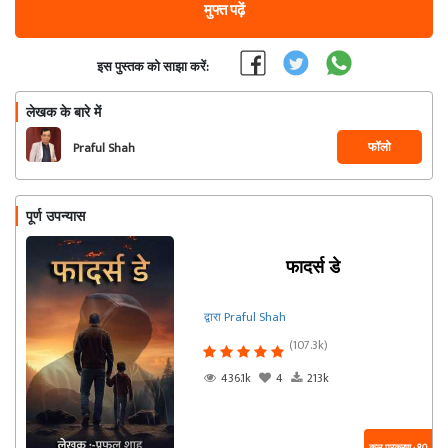
मुफ्त पढ़ें
इस पुस्तक को साझा करें:
लेखक के बारे में
फॉलो
Praful Shah
पूर्ण उपन्यास
फादर्स डे
द्वारा Praful Shah
(107.3k)
436.1k
4
213k