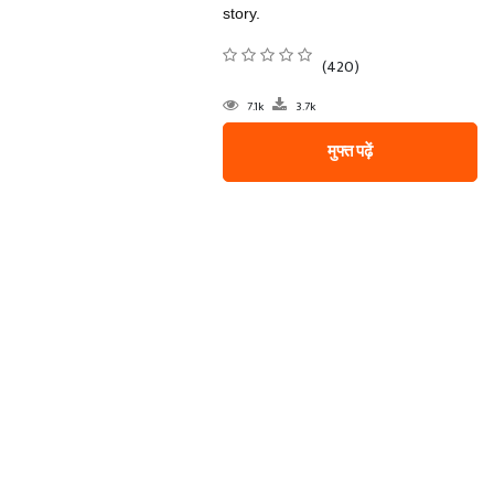
story.
(420)
7.1k
3.7k
मुफ्त पढ़ें