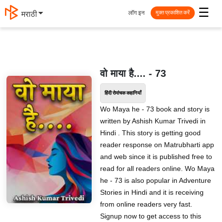
☰
लॉग इन
मराठी
मुक्त प्रकाशित करें
वो माया है.... - 73
हिंदी रोमांचक कहानियाँ
Wo Maya he - 73 book and story is
written by Ashish Kumar Trivedi in
Hindi . This story is getting good
reader response on Matrubharti app
and web since it is published free to
read for all readers online. Wo Maya
he - 73 is also popular in Adventure
Stories in Hindi and it is receiving
from online readers very fast.
Signup now to get access to this