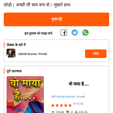
छोड़ो। अच्छी सी चाय बना दो। तुम्हारे हाथ
मुफ्त पढ़ें
इस पुस्तक को साझा करें:
लेखक के बारे में
फॉलो
Ashish Kumar Trivedi
पूर्ण उपन्यास
वो माया है....
द्वारा Ashish Kumar Trivedi
(478.5k)
786.6k
21
442.2k