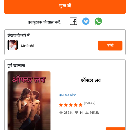
मुफ्त पढ़ें
इस पुस्तक को साझा करें:
लेखक के बारे में
फॉलो
Mr Rishi
पूर्ण उपन्यास
ऑफ्टर लव
द्वारा Mr Rishi
(158.4k)
252.1k
14
145.3k