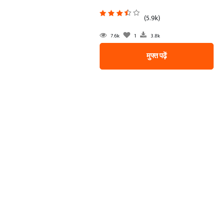
(5.9k)
7.6k
1
3.8k
मुफ्त पढ़ें