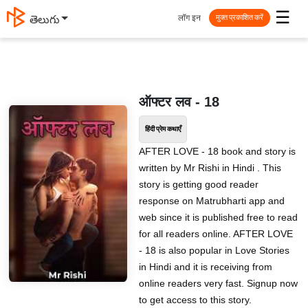
☰
लॉग इन
తెలుగు
मुक्त प्रकाशित करें
ऑफ्टर लव - 18
हिंदी प्रेम कथाएँ
AFTER LOVE - 18 book and story is
written by Mr Rishi in Hindi . This
story is getting good reader
response on Matrubharti app and
web since it is published free to read
for all readers online. AFTER LOVE
- 18 is also popular in Love Stories
in Hindi and it is receiving from
online readers very fast. Signup now
to get access to this story.