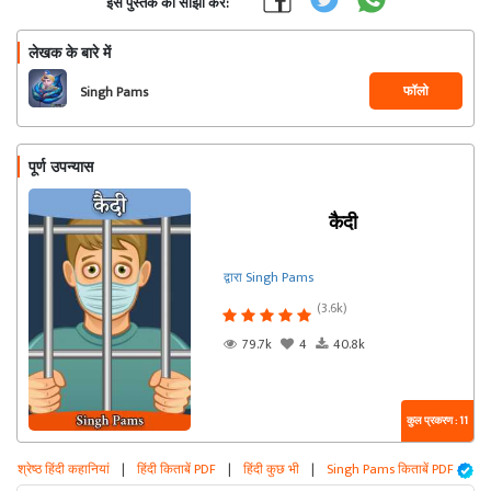
इस पुस्तक को साझा करें:
लेखक के बारे में
फॉलो
Singh Pams
पूर्ण उपन्यास
कैदी
द्वारा Singh Pams
(3.6k)
79.7k
4
40.8k
कुल प्रकरण : 11
श्रेष्ठ हिंदी कहानियां
|
हिंदी किताबें PDF
|
हिंदी कुछ भी
|
Singh Pams किताबें PDF