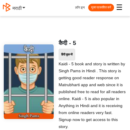
☰
लॉग इन
मराठी
मुक्त प्रकाशित करें
कैदी - 5
हिंदी कुछ भी
Kaidi - 5 book and story is written by
Singh Pams in Hindi . This story is
getting good reader response on
Matrubharti app and web since it is
published free to read for all readers
online. Kaidi - 5 is also popular in
Anything in Hindi and it is receiving
from online readers very fast.
Signup now to get access to this
story.