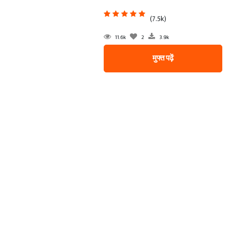
(7.5k)
11.6k
2
3.9k
मुफ्त पढ़ें