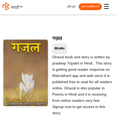
☰
लॉग इन
मराठी
मुक्त प्रकाशित करें
गज़ल
हिंदी कविता
Ghazal book and story is written by
pradeep Tripathi in Hindi . This story
is getting good reader response on
Matrubharti app and web since it is
published free to read for all readers
online. Ghazal is also popular in
Poems in Hindi and it is receiving
from online readers very fast.
Signup now to get access to this
story.