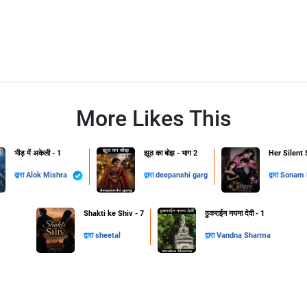
More Likes This
भीड़ में अकेली - 1
झूठ का बोझ - भाग 2
Her Silent 
द्वारा
Alok Mishra
द्वारा
deepanshi garg
द्वारा
Sonam B
Shakti ke Shiv - 7
ठुकराईन नयना देवी - 1
द्वारा
sheetal
द्वारा
Vandna Sharma