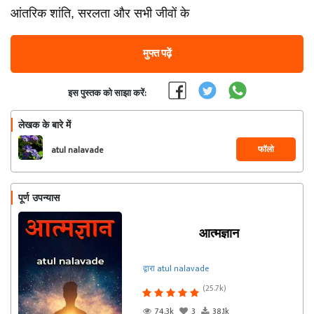
आंतरिक शांति, सरलता और सभी जीवों के
मुफ्त पढ़ें
इस पुस्तक को साझा करें:
लेखक के बारे में
फॉलो
atul nalavade
पूर्ण उपन्यास
आत्मज्ञान
द्वारा atul nalavade
(25.7k)
74.3k
3
38.1k