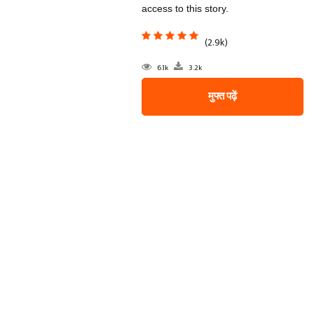
access to this story.
(2.9k)
6.1k
3.2k
मुफ्त पढ़ें