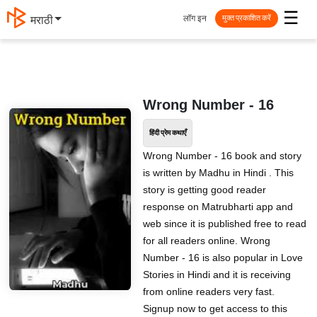
☰
लॉग इन
मराठी
मुक्त प्रकाशित करें
Wrong Number - 16
हिंदी प्रेम कथाएँ
Wrong Number - 16 book and story
is written by Madhu in Hindi . This
story is getting good reader
response on Matrubharti app and
web since it is published free to read
for all readers online. Wrong
Number - 16 is also popular in Love
Stories in Hindi and it is receiving
from online readers very fast.
Signup now to get access to this