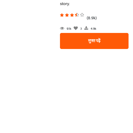
story.
(8.9k)
9.1k
3
4.9k
मुफ्त पढ़ें