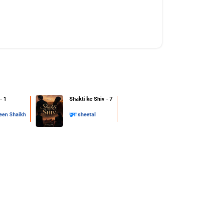
 - 1
Shakti ke Shiv - 7
en Shaikh
द्वारा
sheetal