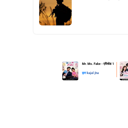
Mr. Ms. Fake - एपिसोड 1
द्वारा
kajal jha