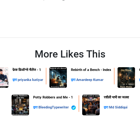
More Likes This
फ़ेक फ़िऑन्से चैलेंज - 1
Rebirth of a Bench - Index
द्वारा
priyanka katiyar
द्वारा
Amardeep Kumar
द
Potty Robbers and Me - 1
रशीली भाभी का जलवा
द्वारा
BleedingTypewriter
द्वारा
Md Siddiqui