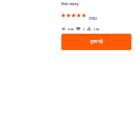
this story.
(15k)
8.6k
2
5.8k
मुफ्त पढ़ें