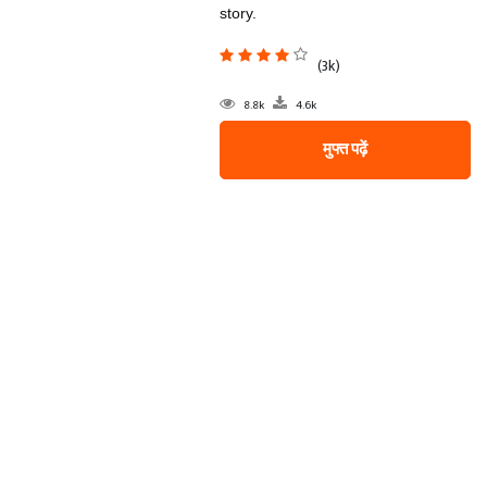
story.
(3k)
8.8k
4.6k
मुफ्त पढ़ें