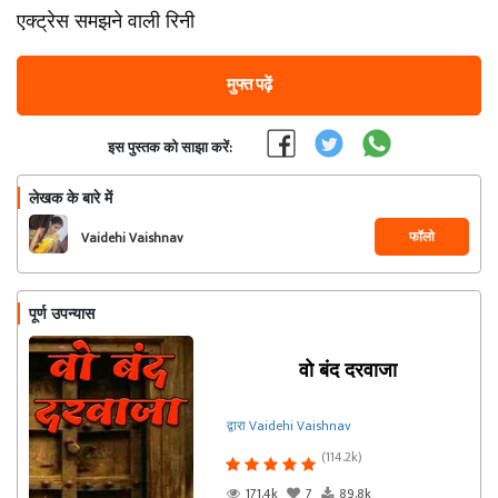
एक्ट्रेस समझने वाली रिनी
मुफ्त पढ़ें
इस पुस्तक को साझा करें:
लेखक के बारे में
फॉलो
Vaidehi Vaishnav
पूर्ण उपन्यास
वो बंद दरवाजा
द्वारा Vaidehi Vaishnav
(114.2k)
171.4k
7
89.8k