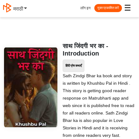
☰
लॉग इन
मराठी
मुक्त प्रकाशित करें
साथ जिंदगी भर का -
Introduction
हिंदी प्रेम कथाएँ
Sath Zindgi Bhar ka book and story
is written by Khushbu Pal in Hindi .
This story is getting good reader
response on Matrubharti app and
web since it is published free to read
for all readers online. Sath Zindgi
Bhar ka is also popular in Love
Stories in Hindi and it is receiving
from online readers very fast.