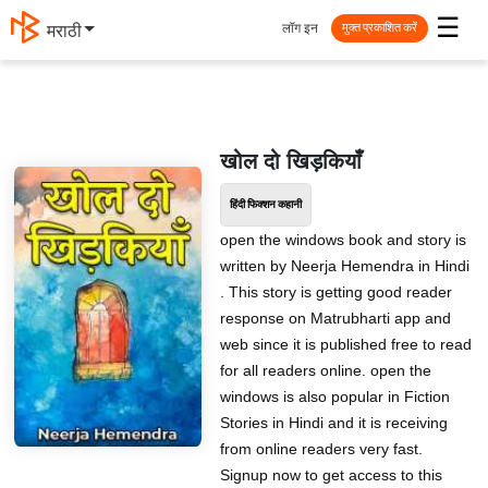
☰
लॉग इन
मराठी
मुक्त प्रकाशित करें
खोल दो खिड़कियाँ
हिंदी फिक्शन कहानी
open the windows book and story is
written by Neerja Hemendra in Hindi
. This story is getting good reader
response on Matrubharti app and
web since it is published free to read
for all readers online. open the
windows is also popular in Fiction
Stories in Hindi and it is receiving
from online readers very fast.
Signup now to get access to this