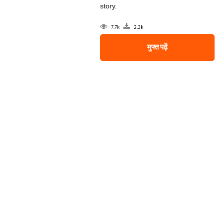
story.
7.7k
2.3k
मुफ्त पढ़ें