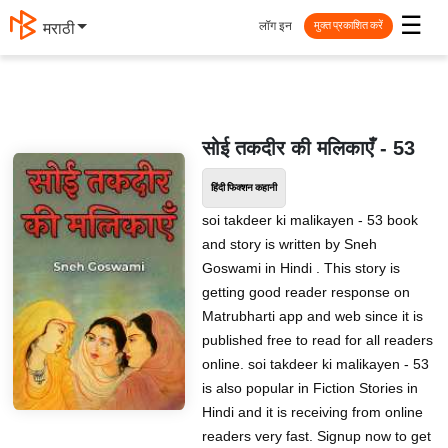
☰
लॉग इन
मराठी
मुक्त प्रकाशित करें
सोई तकदीर की मलिकाएँ - 53
हिंदी फिक्शन कहानी
soi takdeer ki malikayen - 53 book
and story is written by Sneh
Goswami in Hindi . This story is
getting good reader response on
Matrubharti app and web since it is
published free to read for all readers
online. soi takdeer ki malikayen - 53
is also popular in Fiction Stories in
Hindi and it is receiving from online
readers very fast. Signup now to get