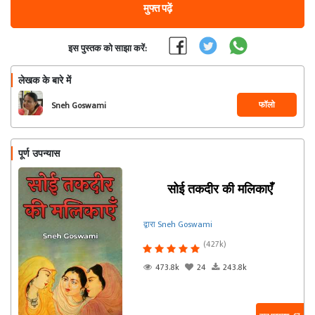
मुफ्त पढ़ें
इस पुस्तक को साझा करें:
लेखक के बारे में
फॉलो
Sneh Goswami
पूर्ण उपन्यास
सोई तकदीर की मलिकाएँ
द्वारा Sneh Goswami
(427k)
473.8k
24
243.8k