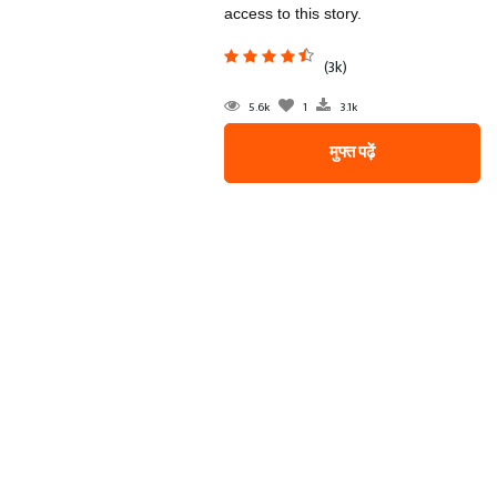
access to this story.
(3k)
5.6k
1
3.1k
मुफ्त पढ़ें