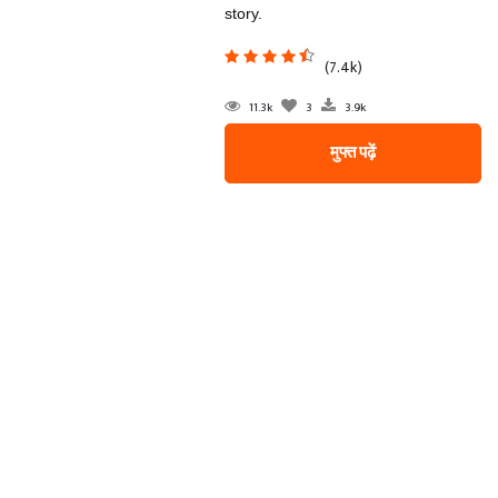
story.
(7.4k)
11.3k
3
3.9k
मुफ्त पढ़ें