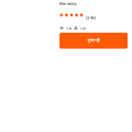
this story.
(2.9k)
5.3k
3.2k
मुफ्त पढ़ें