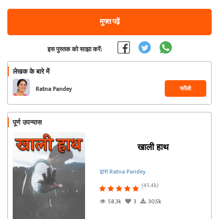
मुफ्त पढ़ें
इस पुस्तक को साझा करें:
लेखक के बारे में
फॉलो
Ratna Pandey
पूर्ण उपन्यास
खाली हाथ
द्वारा Ratna Pandey
(45.4k)
58.3k
3
30.5k