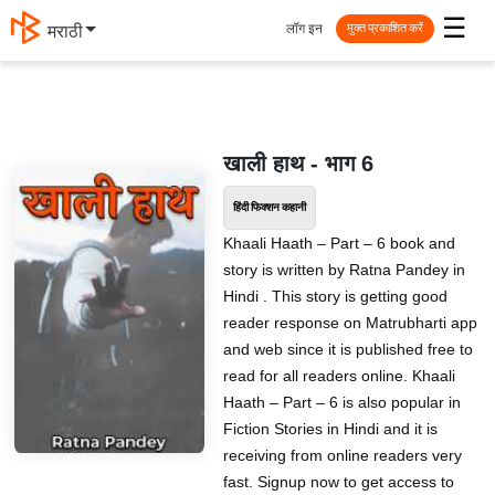
☰
लॉग इन
मराठी
मुक्त प्रकाशित करें
खाली हाथ - भाग 6
हिंदी फिक्शन कहानी
Khaali Haath – Part – 6 book and
story is written by Ratna Pandey in
Hindi . This story is getting good
reader response on Matrubharti app
and web since it is published free to
read for all readers online. Khaali
Haath – Part – 6 is also popular in
Fiction Stories in Hindi and it is
receiving from online readers very
fast. Signup now to get access to