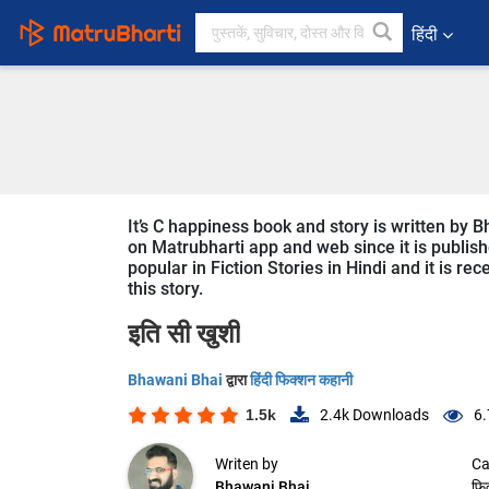
हिंदी
It’s C happiness book and story is written by B
on Matrubharti app and web since it is publishe
popular in Fiction Stories in Hindi and it is r
this story.
इति सी खुशी
Bhawani Bhai
द्वारा
हिंदी फिक्शन कहानी
1.5k
2.4k
Downloads
6.
Writen by
Ca
Bhawani Bhai
फि