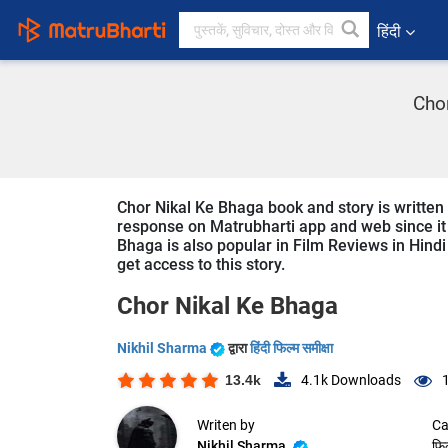
हिंदी
Chor
Chor Nikal Ke Bhaga book and story is written 
response on Matrubharti app and web since it i
Bhaga is also popular in Film Reviews in Hindi
get access to this story.
Chor Nikal Ke Bhaga
Nikhil Sharma
द्वारा
हिंदी फिल्म समीक्षा
13.4k
4.1k
Downloads
Writen by
Ca
Nikhil Sharma
फिल