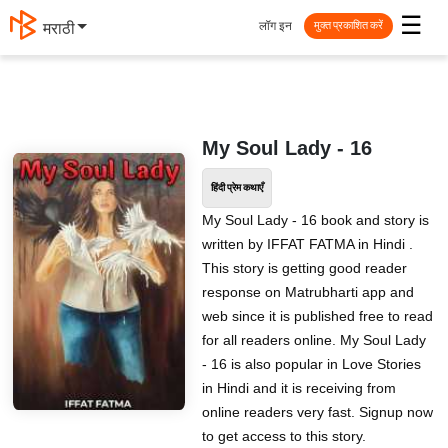
☰
लॉग इन
मराठी
मुक्त प्रकाशित करें
My Soul Lady - 16
हिंदी प्रेम कथाएँ
My Soul Lady - 16 book and story is
written by IFFAT FATMA in Hindi .
This story is getting good reader
response on Matrubharti app and
web since it is published free to read
for all readers online. My Soul Lady
- 16 is also popular in Love Stories
in Hindi and it is receiving from
online readers very fast. Signup now
to get access to this story.