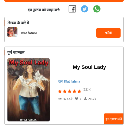
इस पुस्तक को साझा करें:
लेखक के बारे में
फॉलो
Iffat fatma
पूर्ण उपन्यास
My Soul Lady
द्वारा Iffat fatma
(52.1k)
373.4k
7
211.7k
कुल प्रकरण : 51