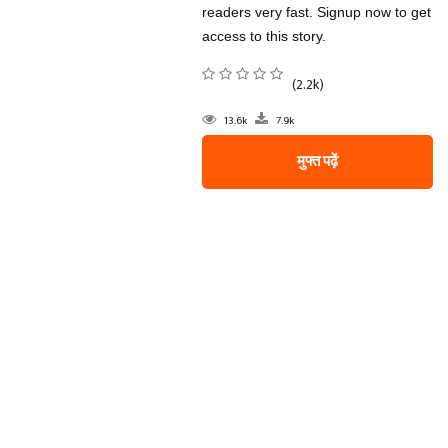
readers very fast. Signup now to get
access to this story.
(2.2k)
13.6k
7.9k
मुफ्त पढ़ें