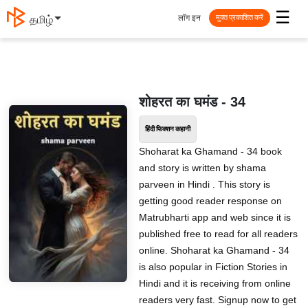
☰
लॉग इन
தமிழ்
मुक्त प्रकाशित करें
शोहरत का घमंड - 34
हिंदी फिक्शन कहानी
Shoharat ka Ghamand - 34 book
and story is written by shama
parveen in Hindi . This story is
getting good reader response on
Matrubharti app and web since it is
published free to read for all readers
online. Shoharat ka Ghamand - 34
is also popular in Fiction Stories in
Hindi and it is receiving from online
readers very fast. Signup now to get