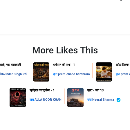
More Likes This
ाली, चार बाहरवाली
धर्मराज की सभा - 1
खोटा सिक्का
khvinder Singh Rai
द्वारा
prem chand hembram
द्वारा
prem 
सूर्यकुल का सूर्यास्त - 1
मुक्त - भाग 13
द्वारा
ALLA NOOR KHAN
द्वारा
Neeraj Sharma