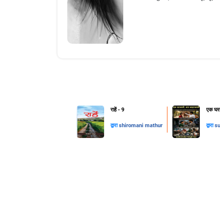
राहें - 9
एक घरव
द्वारा
shiromani mathur
द्वारा
su