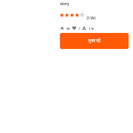
story.
(1.5k)
8k
1
3.7k
मुफ्त पढ़ें