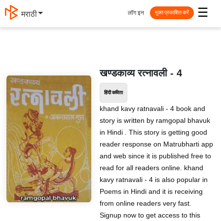
☰
लॉग इन
मराठी
मुक्त प्रकाशित करें
खण्‍डकाव्‍य रत्‍नावली - 4
हिंदी कविता
khand kavy ratnavali - 4 book and
story is written by ramgopal bhavuk
in Hindi . This story is getting good
reader response on Matrubharti app
and web since it is published free to
read for all readers online. khand
kavy ratnavali - 4 is also popular in
Poems in Hindi and it is receiving
from online readers very fast.
Signup now to get access to this