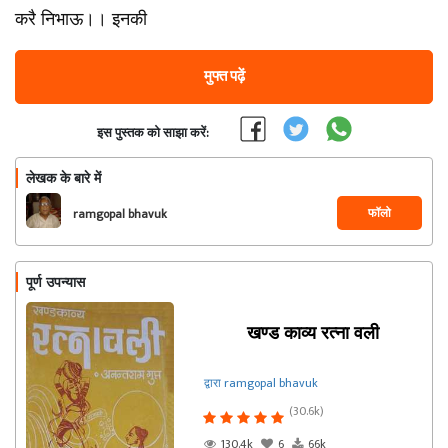
करै निभाऊ।। इनकी
मुफ्त पढ़ें
इस पुस्तक को साझा करें:
लेखक के बारे में
फॉलो
ramgopal bhavuk
पूर्ण उपन्यास
खण्ड काव्य रत्ना वली
द्वारा ramgopal bhavuk
(30.6k)
130.4k
6
66k