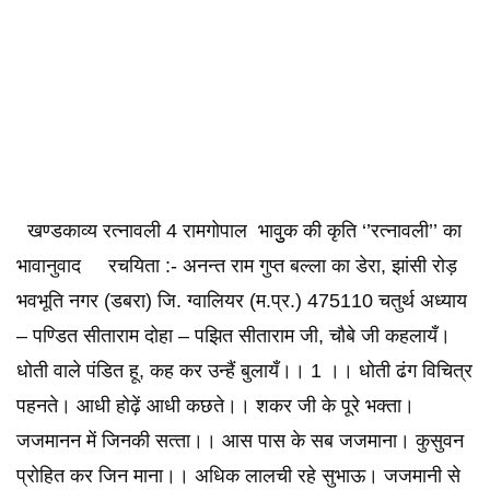
खण्‍डकाव्‍य रत्‍नावली 4 रामगोपाल भावुुक की कृति ‘’रत्‍नावली’’ का
भावानुवाद रचयिता :- अनन्‍त राम गुप्‍त बल्‍ला का डेरा, झांसी रोड़
भवभूति नगर (डबरा) जि. ग्‍वालियर (म.प्र.) 475110 चतुर्थ अध्‍याय
– पण्डित सीताराम दोहा – पझित सीताराम जी, चौबे जी कहलायँ।
धोती वाले पंडित हू, कह कर उन्‍हैं बुलायँ।। 1 ।। धोती ढंग विचित्र
पहनते। आधी होढ़ें आधी कछते।। शकर जी के पूरे भक्‍ता।
जजमानन में जिनकी सत्‍ता।। आस पास के सब जजमाना। कुसुवन
प्रोहित कर जिन माना।। अधिक लालची रहे सुभाऊ। जजमानी से