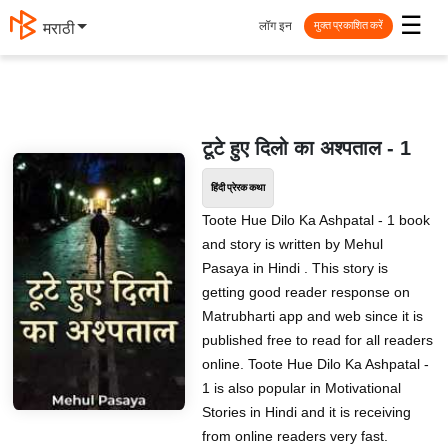
☰
लॉग इन
मराठी
मुक्त प्रकाशित करें
टूटे हुए दिलो का अश्पताल - 1
हिंदी प्रेरक कथा
Toote Hue Dilo Ka Ashpatal - 1 book
and story is written by Mehul
Pasaya in Hindi . This story is
getting good reader response on
Matrubharti app and web since it is
published free to read for all readers
online. Toote Hue Dilo Ka Ashpatal -
1 is also popular in Motivational
Stories in Hindi and it is receiving
from online readers very fast.