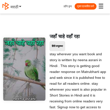
☰
लॉग इन
मराठी
मुक्त प्रकाशित करें
जहाँ चाहे वहाँ रहा
हिंदी लघुकथा
stay wherever you want book and
story is written by neena asrani in
Hindi . This story is getting good
reader response on Matrubharti app
and web since it is published free to
read for all readers online. stay
wherever you want is also popular in
Short Stories in Hindi and it is
receiving from online readers very
fast. Signup now to get access to