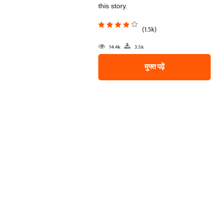
this story.
(1.5k)
14.4k
3.5k
मुफ्त पढ़ें