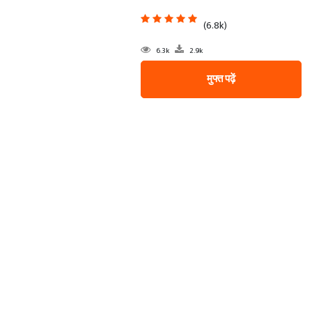
(6.8k)
6.3k
2.9k
मुफ्त पढ़ें