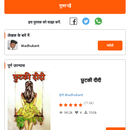
मुफ्त पढ़ें
इस पुस्तक को साझा करें:
लेखक के बारे में
फॉलो
Madhukant
पूर्ण उपन्यास
छुटकी दीदी
द्वारा Madhukant
(77.6k)
141.2k
4
70.5k