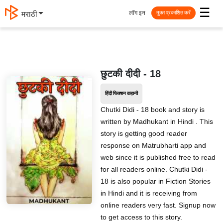
☰
लॉग इन
मराठी
मुक्त प्रकाशित करें
छुटकी दीदी - 18
हिंदी फिक्शन कहानी
Chutki Didi - 18 book and story is
written by Madhukant in Hindi . This
story is getting good reader
response on Matrubharti app and
web since it is published free to read
for all readers online. Chutki Didi -
18 is also popular in Fiction Stories
in Hindi and it is receiving from
online readers very fast. Signup now
to get access to this story.